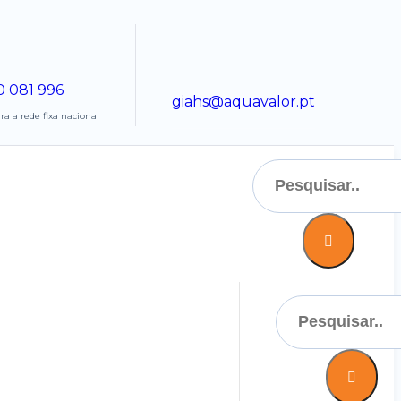
0 081 996
giahs@aquavalor.pt
 a rede fixa nacional