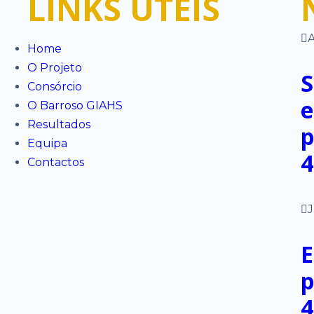
LINKS ÚTEIS
A
Home
O Projeto
S
Consórcio
e
O Barroso GIAHS
Resultados
p
Equipa
4
Contactos
J
E
p
4