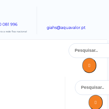
0 081 996
giahs@aquavalor.pt
 a rede fixa nacional