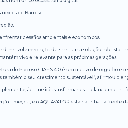
dãos num único ecossistema digital.
s únicos do Barroso.
região.
 enfrentar desafios ambientais e económicos.
 e desenvolvimento, traduz-se numa solução robusta, pe
 mantém vivo e relevante para as próximas gerações.
etura do Barroso GIAHS 4.0 é um motivo de orgulho e re
mas também o seu crescimento sustentável”, afirmou o en
 implementação, que irá transformar este plano em benef
o
já começou, e o AQUAVALOR está na linha da frente de