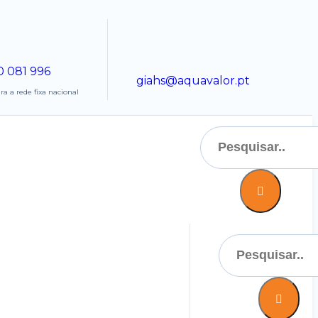
0 081 996
giahs@aquavalor.pt
 a rede fixa nacional